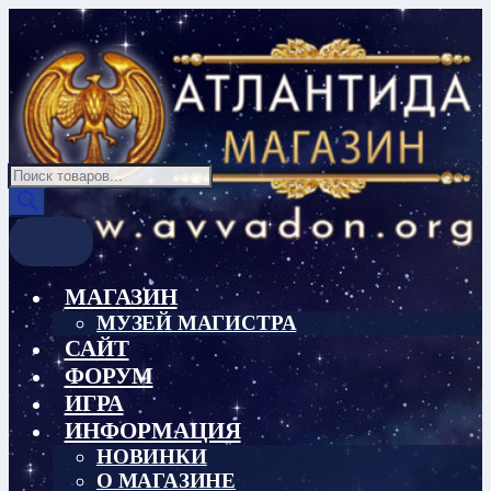
Перейти
Перейти
к
к
навигации
содержимому
Поиск
товаров
МАГАЗИН
МУЗЕЙ МАГИСТРА
САЙТ
ФОРУМ
ИГРА
ИНФОРМАЦИЯ
НОВИНКИ
О МАГАЗИНЕ