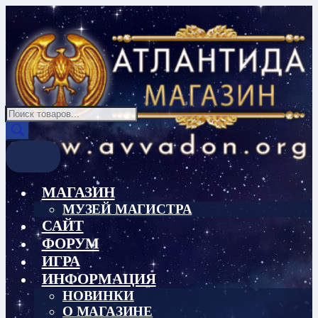
Перейти
Перейти
к
к
навигации
содержимому
Поиск
товаров
МАГАЗИН
МУЗЕЙ МАГИСТРА
САЙТ
ФОРУМ
ИГРА
ИНФОРМАЦИЯ
НОВИНКИ
О МАГАЗИНЕ