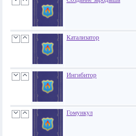
Катализатор
Ингибитор
Гомункул