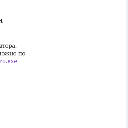
и
атора.
 можно по
ru.exe