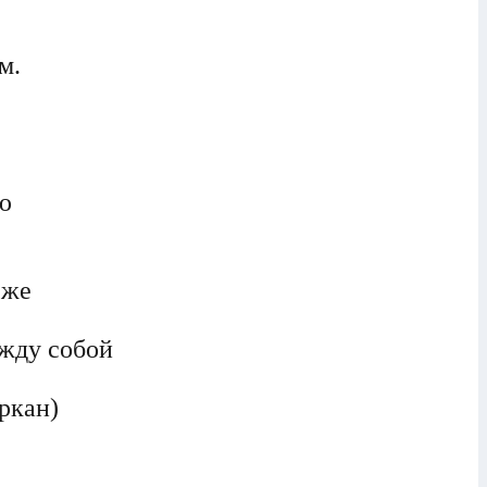
м.
ю
 же
ежду собой
ркан)