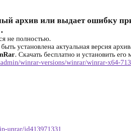
ный архив или выдает ошибку пр
.
ься не полностью.
 быть установлена актуальная версия архив
nRar
. Скачать бесплатно и установить его
eadmin/winrar-versions/winrar/winrar-x64-713
zip-unrar/id413971331