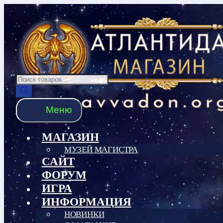
Перейти
Перейти
к
к
навигации
содержимому
Поиск
товаров
Меню
МАГАЗИН
МУЗЕЙ МАГИСТРА
САЙТ
ФОРУМ
ИГРА
ИНФОРМАЦИЯ
НОВИНКИ