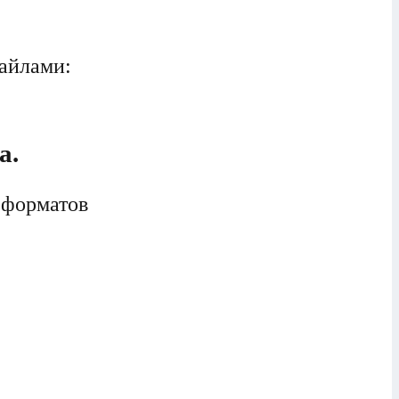
файлами:
а.
 форматов