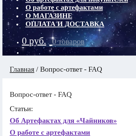
О работе с артефактами
О МАГАЗИНЕ
ОПЛАТА И ДОСТАВКА
0
руб.
0 товаров
Главная
/
Вопрос-ответ - FAQ
Вопрос-ответ - FAQ
Статьи:
Об Артефактах для «Чайников»
О работе с артефактами