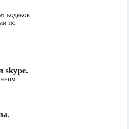
ет кодеков
ми по
 skype.
енном
лы.
а