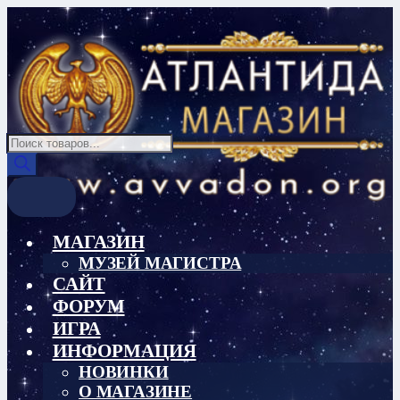
Перейти
Перейти
к
к
навигации
содержимому
Поиск
товаров
МАГАЗИН
МУЗЕЙ МАГИСТРА
САЙТ
ФОРУМ
ИГРА
ИНФОРМАЦИЯ
НОВИНКИ
О МАГАЗИНЕ