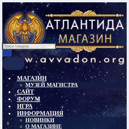
Перейти
Перейти
к
к
навигации
содержимому
Поиск
товаров
МАГАЗИН
МУЗЕЙ МАГИСТРА
САЙТ
ФОРУМ
ИГРА
ИНФОРМАЦИЯ
НОВИНКИ
О МАГАЗИНЕ