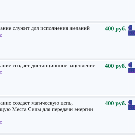
нание служит для исполнения желаний
400
руб.
В
КО
е
ание создает дистанционное зацепление
400
руб.
В
КО
е
ание создает магическую цепь,
400
руб.
В
КО
щую Места Силы для передачи энергии
е