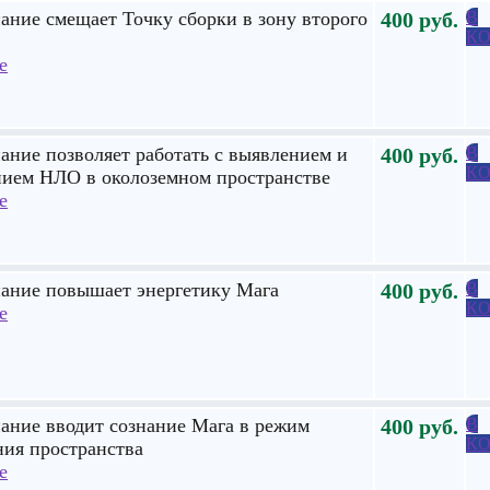
ание смещает Точку сборки в зону второго
400
руб.
В
КО
е
ание позволяет работать с выявлением и
400
руб.
В
КО
нием НЛО в околоземном пространстве
е
нание повышает энергетику Мага
400
руб.
В
КО
е
ание вводит сознание Мага в режим
400
руб.
В
КО
ния пространства
е