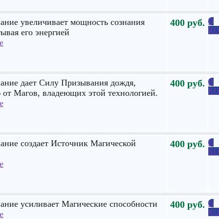
нание увеличивает мощность сознания
400
руб.
В
КО
ывая его энергией
е
нание дает Силу Призывания дождя,
400
руб.
В
КО
 от Магов, владеющих этой технологией.
е
нание создает Источник Магической
400
руб.
В
КО
е
нание усиливает Магические способности
400
руб.
В
КО
е