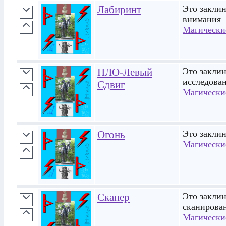
Лабиринт
Это заклин
внимания
Магически
НЛО-Левый
Это заклин
исследова
Сдвиг
Магически
Огонь
Это закли
Магически
Сканер
Это заклин
сканирова
Магически