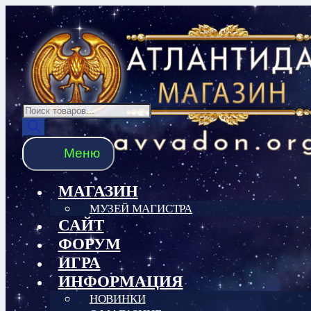
Перейти
Перейти
к
к
навигации
содержимому
Поиск
товаров
Меню
МАГАЗИН
МУЗЕЙ МАГИСТРА
САЙТ
ФОРУМ
ИГРА
ИНФОРМАЦИЯ
НОВИНКИ