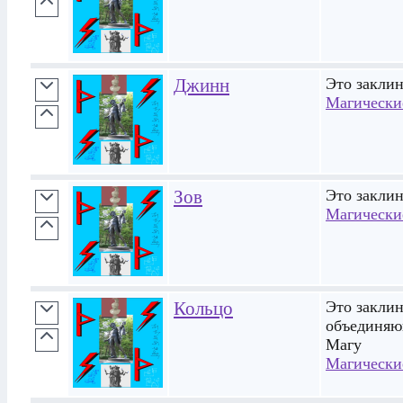
Джинн
Это закли
Магически
Зов
Это заклин
Магически
Кольцо
Это заклин
объединяю
Магу
Магически