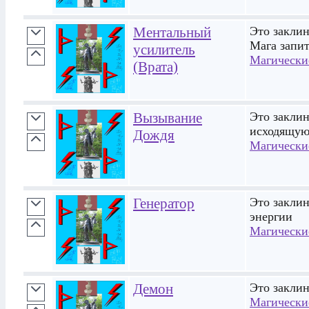
Ментальный
Это закли
Мага запит
усилитель
Магически
(Врата)
Вызывание
Это закли
исходящую
Дождя
Магически
Генератор
Это закли
энергии
Магически
Демон
Это закли
Магически