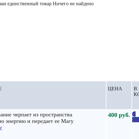
зан единственный товар
Ничего не найдено
Е
ЦЕНА
В
К
ание черпает из пространства
400
руб.
В
КО
ю энергию и передает ее Магу
е