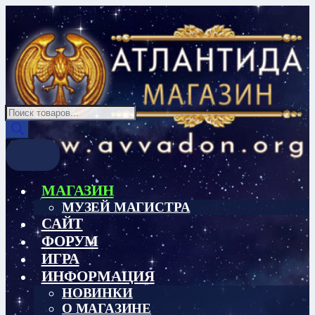
Перейти
Перейти
к
к
навигации
содержимому
Поиск
товаров
МАГАЗИН
МУЗЕЙ МАГИСТРА
САЙТ
ФОРУМ
ИГРА
ИНФОРМАЦИЯ
НОВИНКИ
О МАГАЗИНЕ