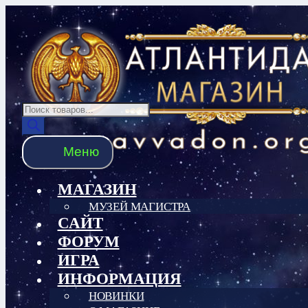
Перейти
Перейти
к
к
навигации
содержимому
Поиск
товаров
Меню
МАГАЗИН
МУЗЕЙ МАГИСТРА
САЙТ
ФОРУМ
ИГРА
ИНФОРМАЦИЯ
НОВИНКИ