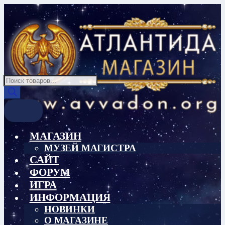
Перейти
Перейти
к
к
навигации
содержимому
Поиск
товаров
МАГАЗИН
МУЗЕЙ МАГИСТРА
САЙТ
ФОРУМ
ИГРА
ИНФОРМАЦИЯ
НОВИНКИ
О МАГАЗИНЕ