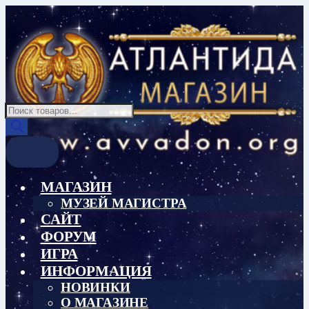
Перейти
Перейти
к
к
навигации
содержимому
Поиск
товаров
МАГАЗИН
МУЗЕЙ МАГИСТРА
САЙТ
ФОРУМ
ИГРА
ИНФОРМАЦИЯ
НОВИНКИ
О МАГАЗИНЕ