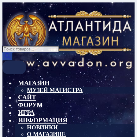
Перейти
Перейти
к
к
навигации
содержимому
Поиск
товаров
МАГАЗИН
МУЗЕЙ МАГИСТРА
САЙТ
ФОРУМ
ИГРА
ИНФОРМАЦИЯ
НОВИНКИ
О МАГАЗИНЕ