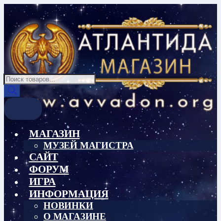
Перейти
Перейти
к
к
навигации
содержимому
Поиск
товаров
МАГАЗИН
МУЗЕЙ МАГИСТРА
САЙТ
ФОРУМ
ИГРА
ИНФОРМАЦИЯ
НОВИНКИ
О МАГАЗИНЕ