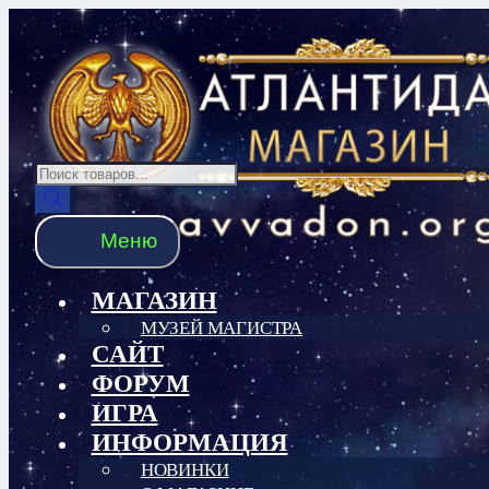
Перейти
Перейти
к
к
навигации
содержимому
Поиск
товаров
Меню
МАГАЗИН
МУЗЕЙ МАГИСТРА
САЙТ
ФОРУМ
ИГРА
ИНФОРМАЦИЯ
НОВИНКИ