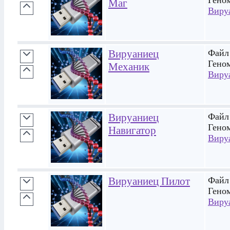
Маг
Виру
Вируаниец
Файл 
Гено
Механик
Виру
Вируаниец
Файл 
Гено
Навигатор
Виру
Вируаниец Пилот
Файл 
Гено
Виру