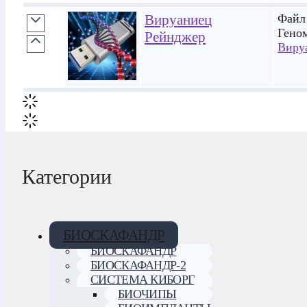
Вируаниец
Файл 
Гено
Рейнджер
Виру
Категории
БИОСКАФАНДР
БИОСКАФАНДР
БИОСКАФАНДР-2
СИСТЕМА КИБОРГ
БИОЧИПЫ