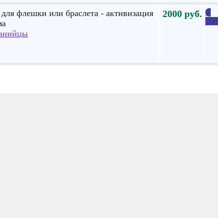
для флешки или браслета - активизация
2000
руб.
В
КО
ма
анийцы