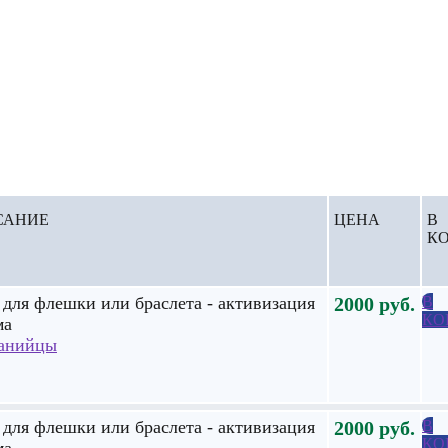
САНИЕ
ЦЕНА
В
К
для флешки или браслета - активизация
2000
руб.
В
КО
ма
анийцы
для флешки или браслета - активизация
2000
руб.
В
КО
ма