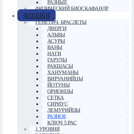
РАЗНЫЕ
ФИЗИЧЕСКИЙ БИОСКАФАНДР
ФЛЕШКИ
ГЕНЕТИЧ. БРАСЛЕТЫ
ДВЕРГИ
АЛЬВЫ
АСУРЫ
ВАНЫ
НАГИ
ГАРУДЫ
РАКШАСЫ
ХАНУМАНЫ
ВИРУАНИЙЦЫ
ЙОТУНЫ
ОРИОНЦЫ
СЕТКА
СИРИУС
ЛЕМУРИЙЦЫ
РАЗНОЕ
КЛЮЧ 5 РАС
1 УРОВНЯ