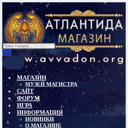
Перейти
Перейти
к
к
навигации
содержимому
Поиск
товаров
МАГАЗИН
МУЗЕЙ МАГИСТРА
САЙТ
ФОРУМ
ИГРА
ИНФОРМАЦИЯ
НОВИНКИ
О МАГАЗИНЕ