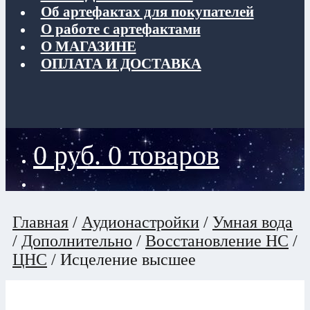
Об артефактах для покупателей
О работе с артефактами
О МАГАЗИНЕ
ОПЛАТА И ДОСТАВКА
0
руб.
0 товаров
Главная
/
Аудионастройки
/
Умная вода
/
Дополнительно
/
Восстановление НС
/
ЦНС
/
Исцеление высшее