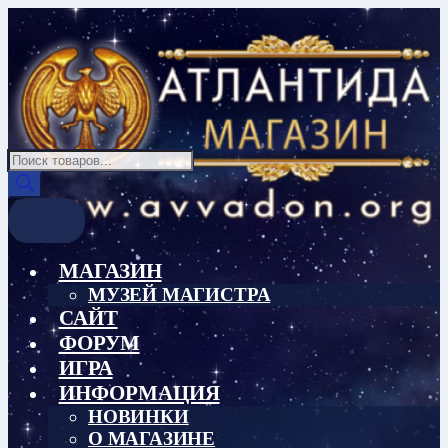
Перейти
Перейти
к
к
навигации
содержимому
Поиск
товаров
МАГАЗИН
МУЗЕЙ МАГИСТРА
САЙТ
ФОРУМ
ИГРА
ИНФОРМАЦИЯ
НОВИНКИ
О МАГАЗИНЕ