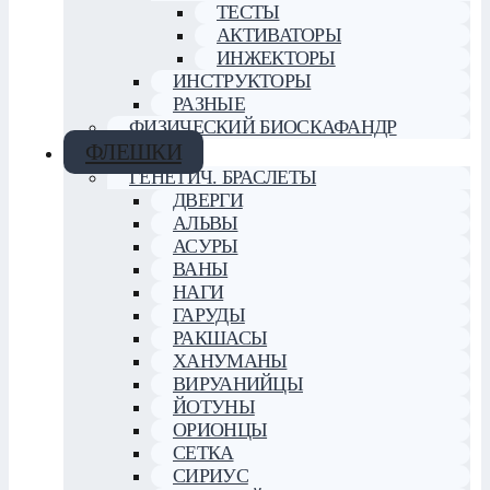
ТЕСТЫ
АКТИВАТОРЫ
ИНЖЕКТОРЫ
ИНСТРУКТОРЫ
РАЗНЫЕ
ФИЗИЧЕСКИЙ БИОСКАФАНДР
ФЛЕШКИ
ГЕНЕТИЧ. БРАСЛЕТЫ
ДВЕРГИ
АЛЬВЫ
АСУРЫ
ВАНЫ
НАГИ
ГАРУДЫ
РАКШАСЫ
ХАНУМАНЫ
ВИРУАНИЙЦЫ
ЙОТУНЫ
ОРИОНЦЫ
СЕТКА
СИРИУС