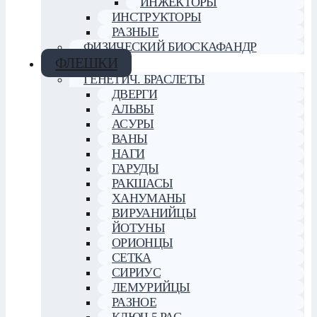
ИНЖЕКТОРЫ
ИНСТРУКТОРЫ
РАЗНЫЕ
ФИЗИЧЕСКИЙ БИОСКАФАНДР
ФЛЕШКИ
ГЕНЕТИЧ. БРАСЛЕТЫ
ДВЕРГИ
АЛЬВЫ
АСУРЫ
ВАНЫ
НАГИ
ГАРУДЫ
РАКШАСЫ
ХАНУМАНЫ
ВИРУАНИЙЦЫ
ЙОТУНЫ
ОРИОНЦЫ
СЕТКА
СИРИУС
ЛЕМУРИЙЦЫ
РАЗНОЕ
КЛЮЧ 5 РАС