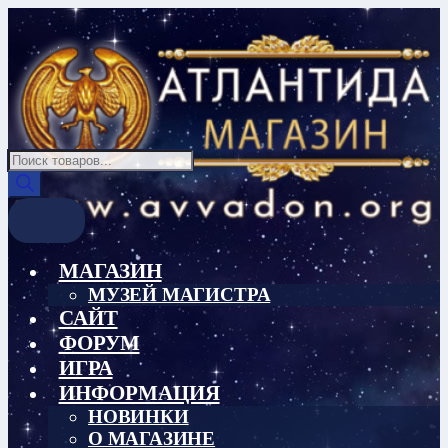
Перейти
Перейти
к
к
навигации
содержимому
Поиск
товаров
МАГАЗИН
МУЗЕЙ МАГИСТРА
САЙТ
ФОРУМ
ИГРА
ИНФОРМАЦИЯ
НОВИНКИ
О МАГАЗИНЕ