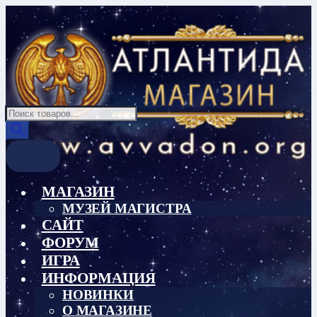
Перейти
Перейти
к
к
навигации
содержимому
Поиск
товаров
МАГАЗИН
МУЗЕЙ МАГИСТРА
САЙТ
ФОРУМ
ИГРА
ИНФОРМАЦИЯ
НОВИНКИ
О МАГАЗИНЕ