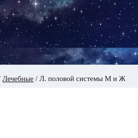
/
Лечебные
/
Л. половой cистемы М и Ж