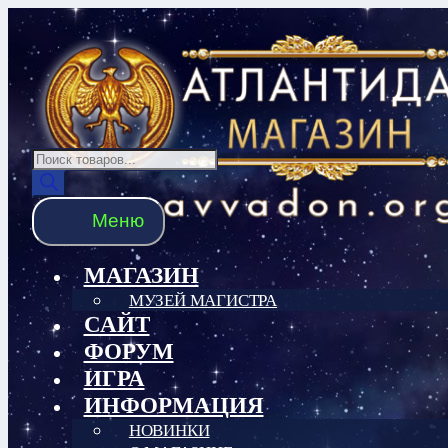
Перейти
Перейти
к
к
навигации
содержимому
Поиск
товаров
Меню
МАГАЗИН
МУЗЕЙ МАГИСТРА
САЙТ
ФОРУМ
ИГРА
ИНФОРМАЦИЯ
НОВИНКИ