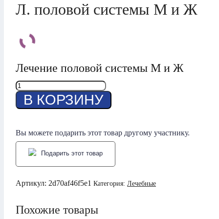
Л. половой cистемы М и Ж
Лечение половой cистемы М и Ж
Количество
товара
В КОРЗИНУ
Л.
половой
cистемы
М
Вы можете подарить этот товар другому участнику.
и
Ж
Подарить этот товар
Артикул:
2d70af46f5e1
Категория:
Лечебные
Похожие товары