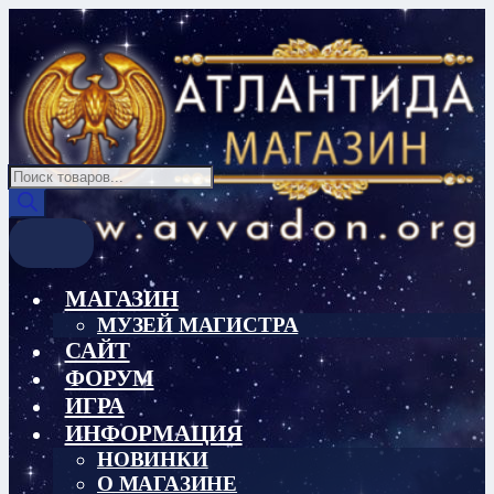
Перейти
Перейти
к
к
навигации
содержимому
Поиск
товаров
МАГАЗИН
МУЗЕЙ МАГИСТРА
САЙТ
ФОРУМ
ИГРА
ИНФОРМАЦИЯ
НОВИНКИ
О МАГАЗИНЕ