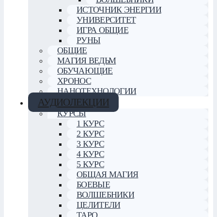
ИСТОЧНИК ЭНЕРГИИ
УНИВЕРСИТЕТ
ИГРА ОБЩИЕ
РУНЫ
ОБЩИЕ
МАГИЯ ВЕДЬМ
ОБУЧАЮЩИЕ
ХРОНОС
НАНОТЕХНОЛОГИИ
АУДИОЛЕКЦИИ
КУРСЫ
1 КУРС
2 КУРС
3 КУРС
4 КУРС
5 КУРС
ОБЩАЯ МАГИЯ
БОЕВЫЕ
ВОЛШЕБНИКИ
ЦЕЛИТЕЛИ
ТАРО