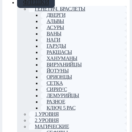
ФЛЕШКИ
ГЕНЕТИЧ. БРАСЛЕТЫ
ДВЕРГИ
АЛЬВЫ
АСУРЫ
ВАНЫ
НАГИ
ГАРУДЫ
РАКШАСЫ
ХАНУМАНЫ
ВИРУАНИЙЦЫ
ЙОТУНЫ
ОРИОНЦЫ
СЕТКА
СИРИУС
ЛЕМУРИЙЦЫ
РАЗНОЕ
КЛЮЧ 5 РАС
1 УРОВНЯ
2 УРОВНЯ
МАГИЧЕСКИЕ