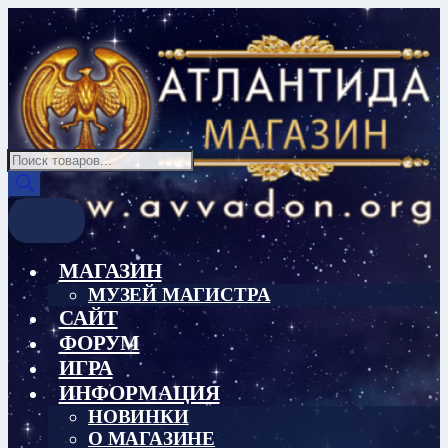
Перейти
Перейти
к
к
навигации
содержимому
Поиск
товаров
МАГАЗИН
МУЗЕЙ МАГИСТРА
САЙТ
ФОРУМ
ИГРА
ИНФОРМАЦИЯ
НОВИНКИ
О МАГАЗИНЕ