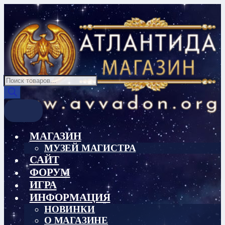
Перейти
Перейти
к
к
навигации
содержимому
Поиск
товаров
МАГАЗИН
МУЗЕЙ МАГИСТРА
САЙТ
ФОРУМ
ИГРА
ИНФОРМАЦИЯ
НОВИНКИ
О МАГАЗИНЕ