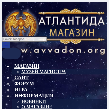
Перейти
Перейти
к
к
навигации
содержимому
Поиск
товаров
МАГАЗИН
МУЗЕЙ МАГИСТРА
САЙТ
ФОРУМ
ИГРА
ИНФОРМАЦИЯ
НОВИНКИ
О МАГАЗИНЕ