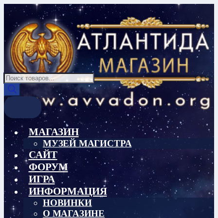
Перейти
Перейти
к
к
навигации
содержимому
Поиск
товаров
МАГАЗИН
МУЗЕЙ МАГИСТРА
САЙТ
ФОРУМ
ИГРА
ИНФОРМАЦИЯ
НОВИНКИ
О МАГАЗИНЕ