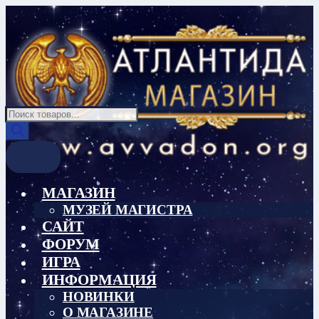
Перейти
Перейти
к
к
навигации
содержимому
Поиск
товаров
МАГАЗИН
МУЗЕЙ МАГИСТРА
САЙТ
ФОРУМ
ИГРА
ИНФОРМАЦИЯ
НОВИНКИ
О МАГАЗИНЕ