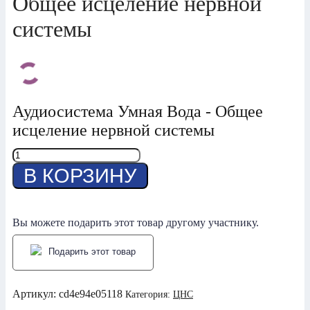
Общее исцеление нервной
системы
Аудиосистема Умная Вода - Общее
исцеление нервной системы
Количество
товара
В КОРЗИНУ
Общее
исцеление
нервной
системы
Вы можете подарить этот товар другому участнику.
Подарить этот товар
Артикул:
cd4e94e05118
Категория:
ЦНС