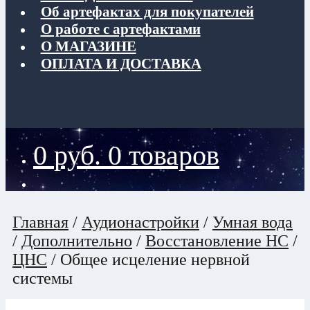
Об артефактах для покупателей
О работе с артефактами
О МАГАЗИНЕ
ОПЛАТА И ДОСТАВКА
0
руб.
0 товаров
Главная
/
Аудионастройки
/
Умная вода
/
Дополнительно
/
Восстановление НС
/
ЦНС
/
Общее исцеление нервной
системы