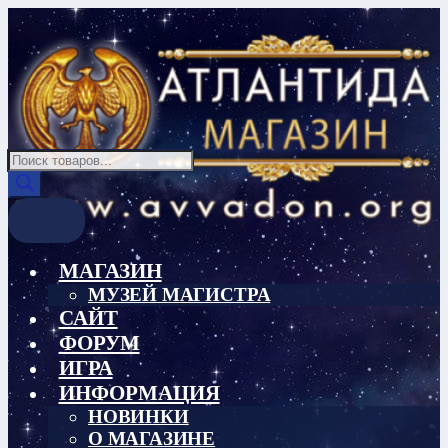
Перейти
Перейти
к
к
навигации
содержимому
Поиск
товаров
МАГАЗИН
МУЗЕЙ МАГИСТРА
САЙТ
ФОРУМ
ИГРА
ИНФОРМАЦИЯ
НОВИНКИ
О МАГАЗИНЕ