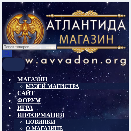
Перейти
Перейти
к
к
навигации
содержимому
Поиск
товаров
МАГАЗИН
МУЗЕЙ МАГИСТРА
САЙТ
ФОРУМ
ИГРА
ИНФОРМАЦИЯ
НОВИНКИ
О МАГАЗИНЕ