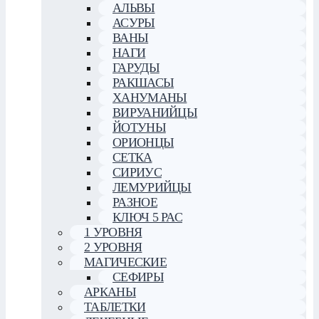
АЛЬВЫ
АСУРЫ
ВАНЫ
НАГИ
ГАРУДЫ
РАКШАСЫ
ХАНУМАНЫ
ВИРУАНИЙЦЫ
ЙОТУНЫ
ОРИОНЦЫ
СЕТКА
СИРИУС
ЛЕМУРИЙЦЫ
РАЗНОЕ
КЛЮЧ 5 РАС
1 УРОВНЯ
2 УРОВНЯ
МАГИЧЕСКИЕ
СЕФИРЫ
АРКАНЫ
ТАБЛЕТКИ