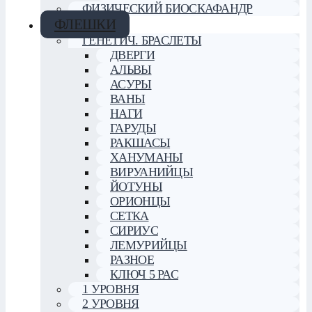
ФИЗИЧЕСКИЙ БИОСКАФАНДР
ФЛЕШКИ
ГЕНЕТИЧ. БРАСЛЕТЫ
ДВЕРГИ
АЛЬВЫ
АСУРЫ
ВАНЫ
НАГИ
ГАРУДЫ
РАКШАСЫ
ХАНУМАНЫ
ВИРУАНИЙЦЫ
ЙОТУНЫ
ОРИОНЦЫ
СЕТКА
СИРИУС
ЛЕМУРИЙЦЫ
РАЗНОЕ
КЛЮЧ 5 РАС
1 УРОВНЯ
2 УРОВНЯ