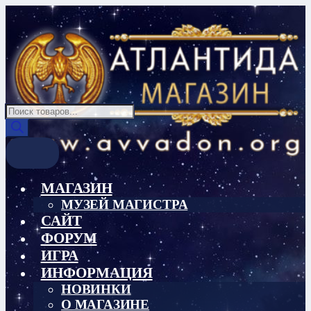
Перейти
Перейти
к
к
навигации
содержимому
Поиск
товаров
МАГАЗИН
МУЗЕЙ МАГИСТРА
САЙТ
ФОРУМ
ИГРА
ИНФОРМАЦИЯ
НОВИНКИ
О МАГАЗИНЕ