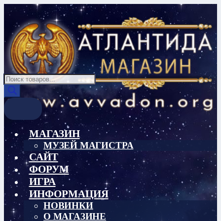
Перейти
Перейти
к
к
навигации
содержимому
Поиск
товаров
МАГАЗИН
МУЗЕЙ МАГИСТРА
САЙТ
ФОРУМ
ИГРА
ИНФОРМАЦИЯ
НОВИНКИ
О МАГАЗИНЕ