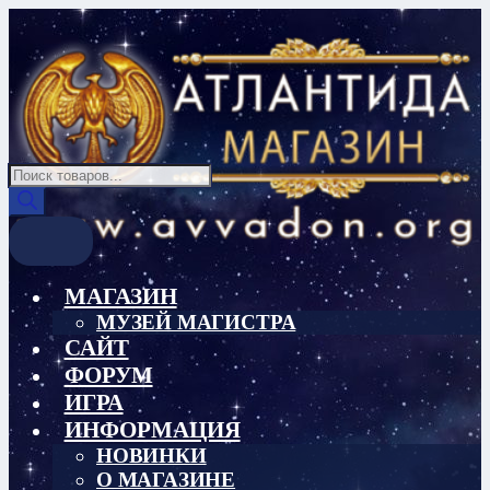
Перейти
Перейти
к
к
навигации
содержимому
Поиск
товаров
МАГАЗИН
МУЗЕЙ МАГИСТРА
САЙТ
ФОРУМ
ИГРА
ИНФОРМАЦИЯ
НОВИНКИ
О МАГАЗИНЕ