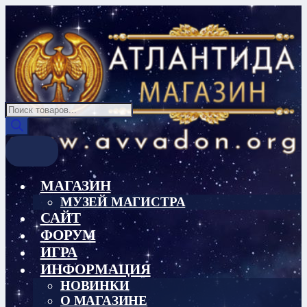
Перейти
Перейти
к
к
навигации
содержимому
Поиск
товаров
МАГАЗИН
МУЗЕЙ МАГИСТРА
САЙТ
ФОРУМ
ИГРА
ИНФОРМАЦИЯ
НОВИНКИ
О МАГАЗИНЕ