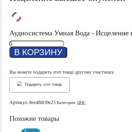
Аудиосистема Умная Вода - Исцеление
Количество
товара
В КОРЗИНУ
Исцеление
высшее
опухолей
Вы можете подарить этот товар другому участнику.
Подарить этот товар
Артикул:
8ee4fb039e25
Категория:
ЦНС
Похожие товары