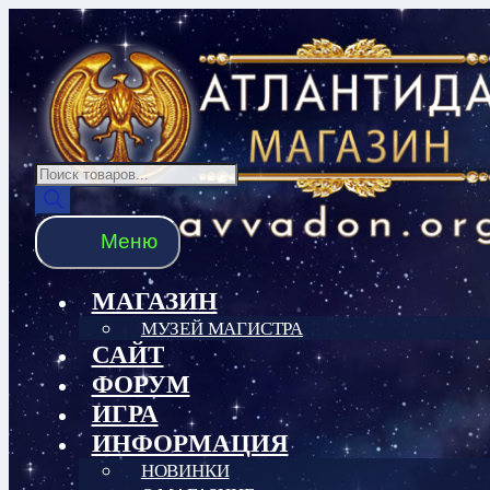
Перейти
Перейти
к
к
навигации
содержимому
Поиск
товаров
Меню
МАГАЗИН
МУЗЕЙ МАГИСТРА
САЙТ
ФОРУМ
ИГРА
ИНФОРМАЦИЯ
НОВИНКИ