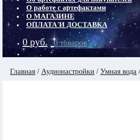
О работе с артефактами
О МАГАЗИНЕ
ОПЛАТА И ДОСТАВКА
0
руб.
0 товаров
Главная
/
Аудионастройки
/
Умная вода