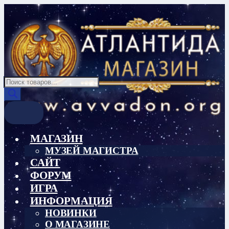
Перейти
Перейти
к
к
навигации
содержимому
Поиск
товаров
МАГАЗИН
МУЗЕЙ МАГИСТРА
САЙТ
ФОРУМ
ИГРА
ИНФОРМАЦИЯ
НОВИНКИ
О МАГАЗИНЕ