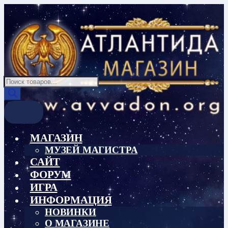
Перейти
Перейти
к
к
навигации
содержимому
Поиск
товаров
МАГАЗИН
МУЗЕЙ МАГИСТРА
САЙТ
ФОРУМ
ИГРА
ИНФОРМАЦИЯ
НОВИНКИ
О МАГАЗИНЕ