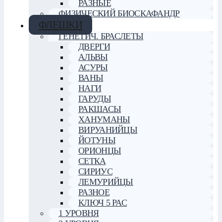
РАЗНЫЕ
ФИЗИЧЕСКИЙ БИОСКАФАНДР
ФЛЕШКИ
ГЕНЕТИЧ. БРАСЛЕТЫ
ДВЕРГИ
АЛЬВЫ
АСУРЫ
ВАНЫ
НАГИ
ГАРУДЫ
РАКШАСЫ
ХАНУМАНЫ
ВИРУАНИЙЦЫ
ЙОТУНЫ
ОРИОНЦЫ
СЕТКА
СИРИУС
ЛЕМУРИЙЦЫ
РАЗНОЕ
КЛЮЧ 5 РАС
1 УРОВНЯ