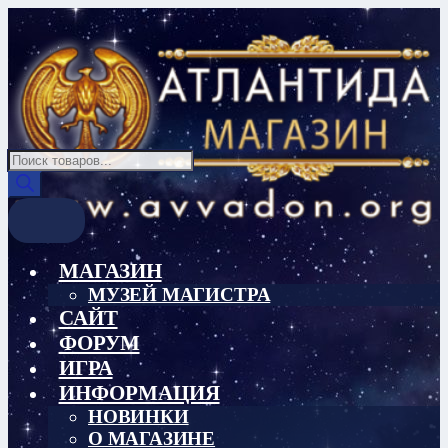
Перейти
Перейти
к
к
навигации
содержимому
Поиск
товаров
МАГАЗИН
МУЗЕЙ МАГИСТРА
САЙТ
ФОРУМ
ИГРА
ИНФОРМАЦИЯ
НОВИНКИ
О МАГАЗИНЕ