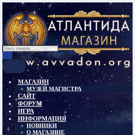
Перейти
Перейти
к
к
навигации
содержимому
Поиск
товаров
МАГАЗИН
МУЗЕЙ МАГИСТРА
САЙТ
ФОРУМ
ИГРА
ИНФОРМАЦИЯ
НОВИНКИ
О МАГАЗИНЕ