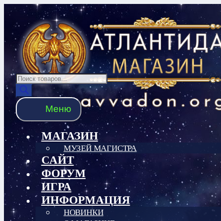
Перейти
Перейти
к
к
навигации
содержимому
Поиск
товаров
Меню
МАГАЗИН
МУЗЕЙ МАГИСТРА
САЙТ
ФОРУМ
ИГРА
ИНФОРМАЦИЯ
НОВИНКИ