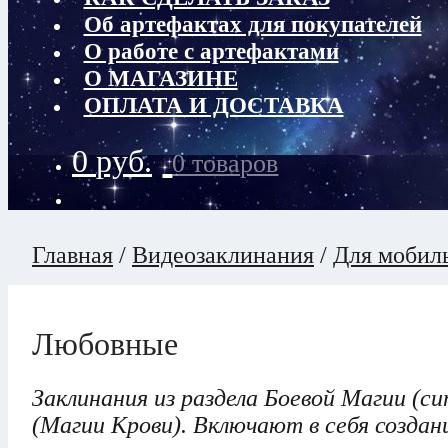
Об артефактах для покупателей
О работе с артефактами
О МАГАЗИНЕ
ОПЛАТА И ДОСТАВКА
0
руб.
0 товаров
Главная
/
Видеозаклинания
/
Для мобил
Любовные
Заклинания из раздела Боевой Магии (
(Магии Крови). Включают в себя создан