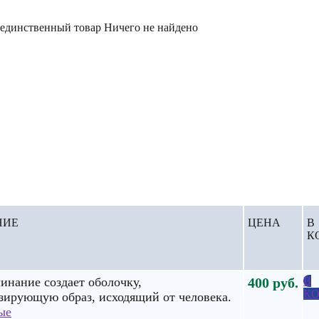
 единственный товар
Ничего не найдено
НИЕ
ЦЕНА
В
К
линание создает оболочку,
400
руб.
В
КО
зирующую образ, исходящий от человека.
ые