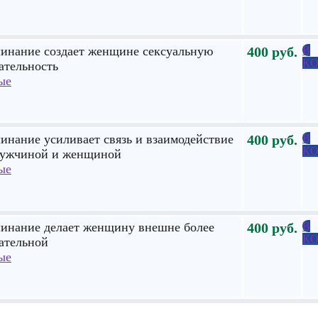
линание создает женщине сексуальную
400
руб.
В
КО
ательность
ые
линание усиливает связь и взаимодействие
400
руб.
В
КО
мужчиной и женщиной
ые
линание делает женщину внешне более
400
руб.
В
КО
ательной
ые