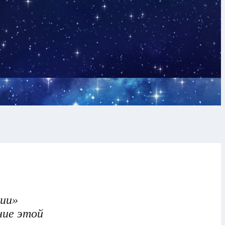
гии»
ние этой