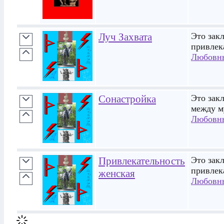
Луч Захвата
Это зак
привлек
Любовн
Сонастройка
Это зак
между 
Любовн
Привлекательность
Это зак
привлек
женская
Любовн