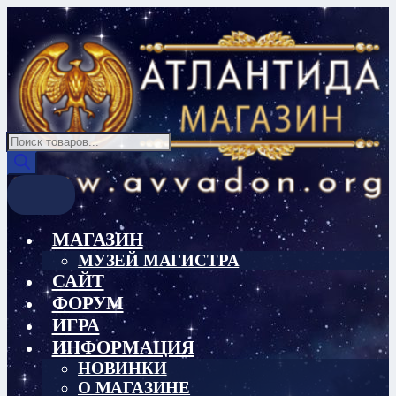
Перейти
Перейти
к
к
навигации
содержимому
Поиск
товаров
МАГАЗИН
МУЗЕЙ МАГИСТРА
САЙТ
ФОРУМ
ИГРА
ИНФОРМАЦИЯ
НОВИНКИ
О МАГАЗИНЕ