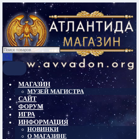
Перейти
Перейти
к
к
навигации
содержимому
Поиск
товаров
МАГАЗИН
МУЗЕЙ МАГИСТРА
САЙТ
ФОРУМ
ИГРА
ИНФОРМАЦИЯ
НОВИНКИ
О МАГАЗИНЕ