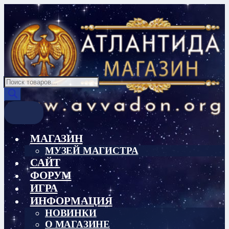
Перейти
Перейти
к
к
навигации
содержимому
Поиск
товаров
МАГАЗИН
МУЗЕЙ МАГИСТРА
САЙТ
ФОРУМ
ИГРА
ИНФОРМАЦИЯ
НОВИНКИ
О МАГАЗИНЕ