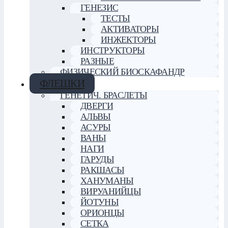
ГЕНЕЗИС
ТЕСТЫ
АКТИВАТОРЫ
ИНЖЕКТОРЫ
ИНСТРУКТОРЫ
РАЗНЫЕ
ФИЗИЧЕСКИЙ БИОСКАФАНДР
ФЛЕШКИ
ГЕНЕТИЧ. БРАСЛЕТЫ
ДВЕРГИ
АЛЬВЫ
АСУРЫ
ВАНЫ
НАГИ
ГАРУДЫ
РАКШАСЫ
ХАНУМАНЫ
ВИРУАНИЙЦЫ
ЙОТУНЫ
ОРИОНЦЫ
СЕТКА