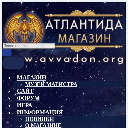
Перейти
Перейти
к
к
навигации
содержимому
Поиск
товаров
МАГАЗИН
МУЗЕЙ МАГИСТРА
САЙТ
ФОРУМ
ИГРА
ИНФОРМАЦИЯ
НОВИНКИ
О МАГАЗИНЕ