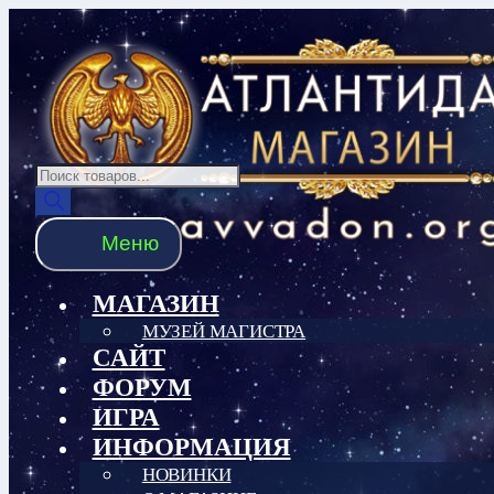
Перейти
Перейти
к
к
навигации
содержимому
Поиск
товаров
Меню
МАГАЗИН
МУЗЕЙ МАГИСТРА
САЙТ
ФОРУМ
ИГРА
ИНФОРМАЦИЯ
НОВИНКИ