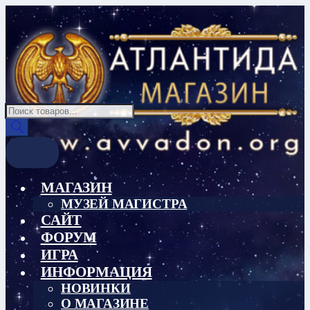
Перейти
Перейти
к
к
навигации
содержимому
Поиск
товаров
МАГАЗИН
МУЗЕЙ МАГИСТРА
САЙТ
ФОРУМ
ИГРА
ИНФОРМАЦИЯ
НОВИНКИ
О МАГАЗИНЕ