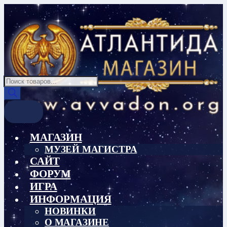
Перейти
Перейти
к
к
навигации
содержимому
Поиск
товаров
МАГАЗИН
МУЗЕЙ МАГИСТРА
САЙТ
ФОРУМ
ИГРА
ИНФОРМАЦИЯ
НОВИНКИ
О МАГАЗИНЕ