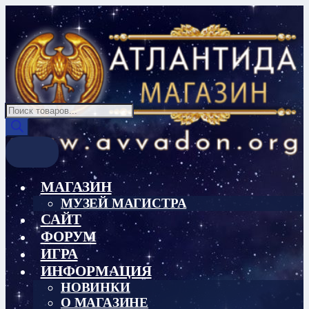
Перейти
Перейти
к
к
навигации
содержимому
Поиск
товаров
МАГАЗИН
МУЗЕЙ МАГИСТРА
САЙТ
ФОРУМ
ИГРА
ИНФОРМАЦИЯ
НОВИНКИ
О МАГАЗИНЕ