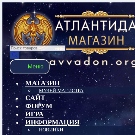
Перейти
Перейти
к
к
навигации
содержимому
Поиск
товаров
Меню
МАГАЗИН
МУЗЕЙ МАГИСТРА
САЙТ
ФОРУМ
ИГРА
ИНФОРМАЦИЯ
НОВИНКИ