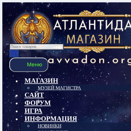
Перейти
Перейти
к
к
навигации
содержимому
Поиск
товаров
Меню
МАГАЗИН
МУЗЕЙ МАГИСТРА
САЙТ
ФОРУМ
ИГРА
ИНФОРМАЦИЯ
НОВИНКИ