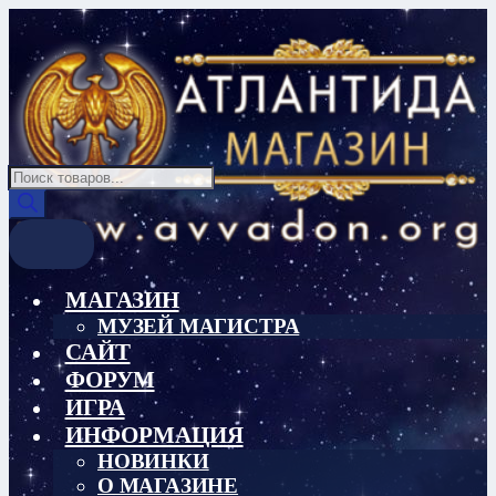
Перейти
Перейти
к
к
навигации
содержимому
Поиск
товаров
МАГАЗИН
МУЗЕЙ МАГИСТРА
САЙТ
ФОРУМ
ИГРА
ИНФОРМАЦИЯ
НОВИНКИ
О МАГАЗИНЕ