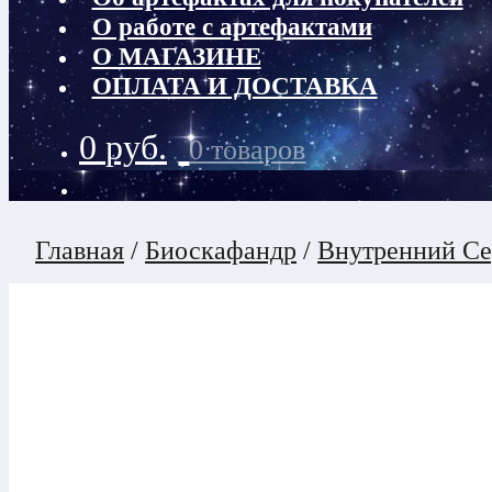
О работе с артефактами
О МАГАЗИНЕ
ОПЛАТА И ДОСТАВКА
0
руб.
0 товаров
Главная
/
Биоскафандр
/
Внутренний Се