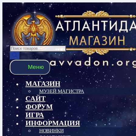
Перейти
Перейти
к
к
навигации
содержимому
Поиск
товаров
Меню
МАГАЗИН
МУЗЕЙ МАГИСТРА
САЙТ
ФОРУМ
ИГРА
ИНФОРМАЦИЯ
НОВИНКИ